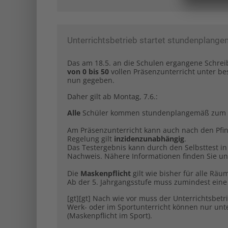
Unterrichtsbetrieb startet stundenplang
Das am 18.5. an die Schulen ergangene Schrei
von 0 bis 50
vollen Präsenzunterricht unter b
nun gegeben.
Daher gilt ab Montag, 7.6.:
Alle
Schüler kommen stundenplangemäß zum U
Am Präsenzunterricht kann auch nach den Pfin
Regelung gilt
inzidenzunabhängig
.
Das Testergebnis kann durch den Selbsttest i
Nachweis. Nähere Informationen finden Sie un
Die
Maskenpflicht
gilt wie bisher für alle Rä
Ab der 5. Jahrgangsstufe muss zumindest eine
[gt][gt] Nach wie vor muss der Unterrichtsbet
Werk- oder im Sportunterricht können nur un
(Maskenpflicht im Sport).