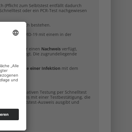
 (Pflicht zum Selbtstest entfällt dadurch
_Schnelltest oder ein PCR-Test nachgewiesen
u bleibt jedoch bestehen.
g gegen COVID-19 mit einem in der
, wenn sie über einen
Nachweis
verfügt,
ate zurückliegt. Die zugrundeliegende
hen
Symptome einer Infektion
mit dem
.
hweis einer negativen Testung per Schnelltest
ngen) kann dies mit einer Testbestätigung, die
en Corona-Selbtstest-Ausweis ausgibt und