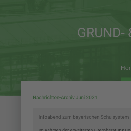
Der Eintrag "offcanvas-col1" existiert
Der Eint
leider nicht.
leider n
GRUND- 
Ho
Nachrichten-Archiv Juni 2021
Infoabend zum bayerischen Schulsystem
Im Rahmen der erweiterten Elternberatung und