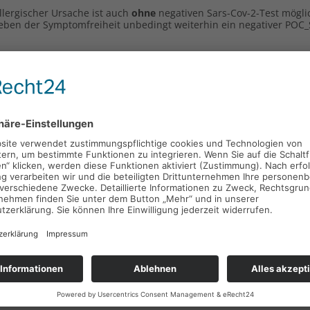
llergischer Ursache ist auch
ohne
negativen Sars-Cov-2-Test möglich
neben der Symptomfreiheit unbedingt weiterhin ein negativer POC
l pro Woche durchgeführt - statt täglich. Die Verpflichtung hierz
lständig geimpften Personen.
Dazu muss die abschließende Impfun
ndestens 14 Tage zurückliegen.
n Personen erbracht werden.
Eine Person gilt dabei als genesen
navirus SARS-CoV-2 mindestens 28 Tage, höchstens aber sechs Mon
lgt sein.
impften und bei genesenen Personen jedoch nur, wenn
keine typisc
tuelle Infektion mit dem Coronavirus SARS-CoV-2 nachgewiesen ist
usreichend Abstand eingehalten werden.
nissen durch die Schule
: Falls Schüler in ihrer Freizeit einen Nac
usikalische Aktivitäten oder für den Besuch kultureller Veranstaltu
ltern melden über ihr Kind Bedarf bei der Klassleitung an, die ein
.