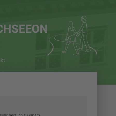
istiert
Der Eintrag "offcanvas-col4" existiert
leider nicht.
CHSEEON
kt
sehr herzlich zu einem