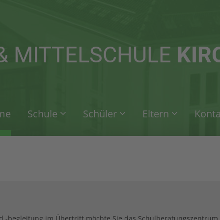
rag "offcanvas-col2" existiert
Der Eintrag "offcanvas-col3" ex
icht.
leider nicht.
& MITTELSCHULE
KIR
me
Schule
Schüler
Eltern
Konta
 -begleitung im Übertritt möchte Sie das Schulberatungszentrum 