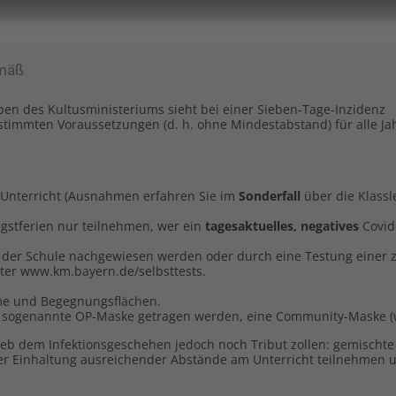
emäß
ben des Kultusministeriums sieht bei einer Sieben-Tage-Inzidenz
estimmten Voraussetzungen (d. h. ohne Mindestabstand) für alle J
nterricht (Ausnahmen erfahren Sie im
Sonderfall
über die Klassl
gstferien nur teilnehmen, wer ein
tagesaktuelles, negatives
Covid
n der Schule nachgewiesen werden oder durch eine Testung einer 
ter www.km.bayern.de/selbsttests.
ume und Begegnungsflächen.
 sogenannte OP-Maske getragen werden, eine Community-Maske (wie
rieb dem Infektionsgeschehen jedoch noch Tribut zollen: gemischte
ter Einhaltung ausreichender Abstände am Unterricht teilnehme