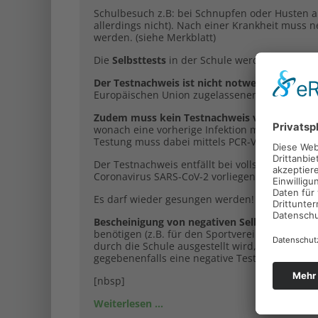
Schulbesuch z.B: bei Schnupfen oder Husten a
allerdings nicht). Nach einer Krankheit muss 
werden. (siehe Merkblatt)
Die
Selbsttests
in der Schule werden nun zweima
Der Testnachweis ist nicht notwendig bei vol
Europäischen Union zugelassenen Impfstoff mi
Zudem muss kein Testnachweis von genesene
wonach eine vorherige Infektion mit dem Coro
Testung muss dabei mittels PCR-Verfahren erfo
Der Testnachweis entfällt bei vollständig ge
Coronavirus SARS-CoV-2 vorliegen und keine ak
Es darf wieder gesungen werden! Doch muss a
Bescheinigung von negativen Selbsttestergeb
benötigen (z.B. für den Sportverein oder für m
durch die Schule ausgestellt wird, erfolgen. E
gegebenenfalls eine negative Testung bestätigt
[nbsp]
Weiterlesen …