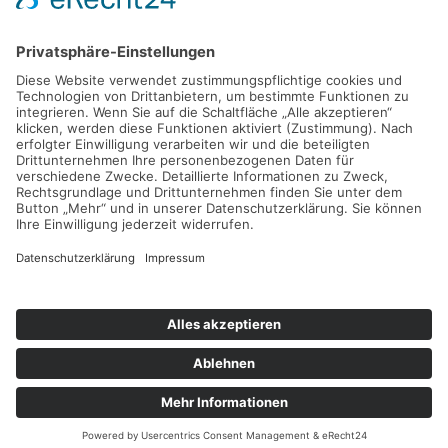
Grund- und Mittelschule Kirchseeon
Münchner Str. 19
85614 Kirchseeon
Tel 08091 53900-0
Fax 08091 53900-29
Mail
sekretariat@gmskirchseeon.de
Impressum
Datenschutzerklärung