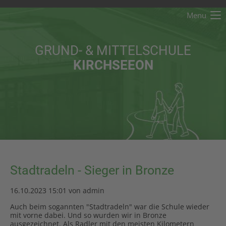
Menu
Der Eintrag "offcanvas-col1" existiert leider nicht.
GRUND- & MITTELSCHULE
Der Eintrag "offcanvas-col2" existiert leider nicht.
KIRCHSEEON
Der Eintrag "offcanvas-col3" existiert leider nicht.
Der Eintrag "offcanvas-col4" existiert leider nicht.
Stadtradeln - Sieger in Bronze
16.10.2023 15:01
von admin
Auch beim sogannten "Stadtradeln" war die Schule wieder
mit vorne dabei. Und so wurden wir in Bronze
ausgezeichnet. Als Radler mit den meisten Kilometern