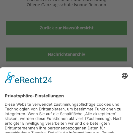
Offene Ganztagsschule Ivonne Reimann
Zurück zur Newsübersicht
Nachrichtenarchiv
Grund- und Mittelschule Kirchseeon
Münchner Str. 19
85614 Kirchseeon