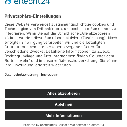
Grund- und Mittelschule Kirchseeon
Münchner Str. 19
85614 Kirchseeon
Tel 08091 53900-0
Fax 08091 53900-29
Mail
sekretariat@gmskirchseeon.de
Impressum
Datenschutzerklärung