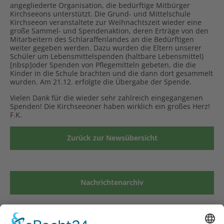
angegliederte Organisation, die bedürftige Mitbürger
Kirchseeons unterstützt. Die Grund- und Mittelschule
Kirchseeon veranstaltete zur Weihnachtszeit wieder eine
große Sammel- und Spendenaktion, deren Erträge von den
Mitarbeitern des Schlaraffenlandes an die Bedürftigen
weiter gegeben werden. Dazu wurden die Eltern unserer
Schüler um Lebensmittelspenden (haltbare Lebensmittel)
[nbsp]oder Spenden von Pflegemitteln gebeten, die die
Kinder in die Schule brachten und die dann dort gesammelt
wurden. Am 21.12. erfolgte die Übergabe der Spende.
Vielen Dank für die wieder sehr zahlreich eingegangenen
Spenden! Die Kirchseeoner haben wirklich ein großes Herz!
F.K.
Zurück zur Newsübersicht
Nachrichtenarchiv