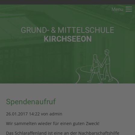
Menu
Der Eintrag "offcanvas-col1" existiert leider nicht.
GRUND- & MITTELSCHULE
Der Eintrag "offcanvas-col2" existiert leider nicht.
KIRCHSEEON
Der Eintrag "offcanvas-col3" existiert leider nicht.
Der Eintrag "offcanvas-col4" existiert leider nicht.
Spendenaufruf
26.01.2017 14:22
von admin
Wir sammelten wieder für einen guten Zweck!
Das Schlaraffenland ist eine an der Nachbarschaftshilfe