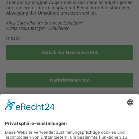
aber auch[nbsp]mit Augenmaß in das neue Schuljahr gehen
und unseren Unterrichtsplan mit Bedacht und in ständiger
Abwägung der Umstände umsetzen wollen.
Alles Gute allen für das neue Schuljahr!
Franz Kraxenberger - Schulleiter
[nbsp]
Zurück zur Newsübersicht
Nachrichtenarchiv