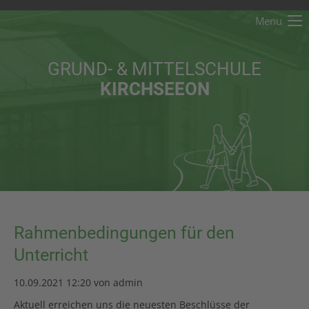
Menu
Der Eintrag "offcanvas-col1" existiert leider nicht.
GRUND- & MITTELSCHULE
Der Eintrag "offcanvas-col2" existiert leider nicht.
KIRCHSEEON
Der Eintrag "offcanvas-col3" existiert leider nicht.
Der Eintrag "offcanvas-col4" existiert leider nicht.
Rahmenbedingungen für den
Unterricht
10.09.2021 12:20
von admin
Aktuell erreichen uns die neuesten Beschlüsse der