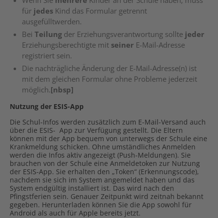
Wenn Sie
mehrere
Kinder an der Schule haben, muss
für
jedes
Kind das Formular getrennt
ausgefülltwerden.
Bei
Teilung
der Erziehungsverantwortung sollte
jeder
Erziehungsberechtigte mit
seiner
E-Mail-Adresse
registriert sein.
Die nachträgliche Änderung der E-Mail-Adresse(n) ist
mit dem gleichen Formular ohne Probleme jederzeit
möglich.
[nbsp]
Nutzung der ESIS-App
Die Schul-Infos werden zusätzlich zum E-Mail-Versand auch
über die ESIS- App zur Verfügung gestellt. Die Eltern
können mit der App bequem von unterwegs der Schule eine
Krankmeldung schicken. Ohne umständliches Anmelden
werden die Infos aktiv angezeigt (Push-Meldungen). Sie
brauchen von der Schule eine Anmeldetoken zur Nutzung
der ESIS-App. Sie erhalten den „Token“ (Erkennungscode),
nachdem sie sich im System angemeldet haben und das
System endgültig installiert ist. Das wird nach den
Pfingstferien sein. Genauer Zeitpunkt wird zeitnah bekannt
gegeben. Herunterladen können Sie die App sowohl für
Android als auch für Apple bereits jetzt.