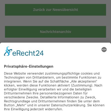
Zurück zur Newsübersicht
Nachrichtenarchiv
Grund- und Mittelschule Kirchseeon
Münchner Str. 19
85614 Kirchseeon
Tel 08091 53900-0