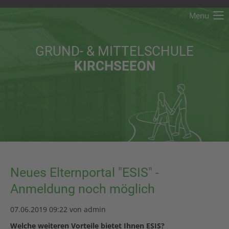
Menu
Der Eintrag "offcanvas-col1" existiert leider nicht.
GRUND- & MITTELSCHULE
Der Eintrag "offcanvas-col2" existiert leider nicht.
KIRCHSEEON
Der Eintrag "offcanvas-col3" existiert leider nicht.
Der Eintrag "offcanvas-col4" existiert leider nicht.
Neues Elternportal "ESIS" -
Anmeldung noch möglich
07.06.2019 09:22
von admin
Welche weiteren Vorteile bietet Ihnen ESIS?