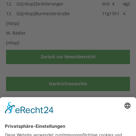
12.
GS[nbsp]Strehleranger
6h0
4
4g0
13.
GS[nbsp]Burmesterstraße
11g1
5h1
4
[nbsp]
W. Rädler
[nbsp]
Zurück zur Newsübersicht
Nachrichtenarchiv