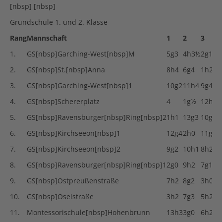
[nbsp] [nbsp]
Grundschule 1. und 2. Klasse
Rang
Mannschaft
1
2
3
1.
GS[nbsp]Garching-West[nbsp]M
5g3
4h3½
2g1½
2.
GS[nbsp]St.[nbsp]Anna
8h4
6g4
1h2½
3.
GS[nbsp]Garching-West[nbsp]1
10g2
11h4
9g4
4.
GS[nbsp]Schererplatz
4
1g½
12h4
5.
GS[nbsp]Ravensburger[nbsp]Ring[nbsp]2
1h1
13g3
10g2
6.
GS[nbsp]Kirchseeon[nbsp]1
12g4
2h0
11g1½
7.
GS[nbsp]Kirchseeon[nbsp]2
9g2
10h1
8h2½
8.
GS[nbsp]Ravensburger[nbsp]Ring[nbsp]1
2g0
9h2
7g1½
9.
GS[nbsp]Ostpreußenstraße
7h2
8g2
3h0
10.
GS[nbsp]Oselstraße
3h2
7g3
5h2
11.
Montessorischule[nbsp]Hohenbrunn
13h3
3g0
6h2½