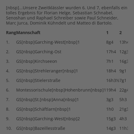
[nbsp]...Unsere Zweitklässler wurden 6. Und 7, ebenfalls ein
tolles Ergebnis für Florian Helge, Sebastian Schnabel,
Senoshan und Raphael Schreiber sowie Paul Schneider,
Marc Jurca, Dominik Kühndelt und Matteo di Bartolo.
Rang
Mannschaft
1
2
1.
GS[nbsp]Garching-West[nbsp]1
8g4
13h4
2.
GS[nbsp]Garching-Ost
17h4
12g3½
3.
GS[nbsp]Kirchseeon
7h1
16g3½
4.
GS[nbsp]Strehleranger[nbsp]1
18h4
9g1
5.
GS[nbsp]Stielerstraße
16h3½
7g1
6.
Montessorischule[nbsp]Hohenbrunn[nbsp]1
19h4
22g4
7.
GS[nbsp]St.[nbsp]Anna[nbsp]1
3g3
5h3
8.
GS[nbsp]Schäftlarn[nbsp]1
1h0
21g3
9.
GS[nbsp]Garching-West[nbsp]2
15g3
4h3
10.
GS[nbsp]Bazeillesstraße
14g3
11h3