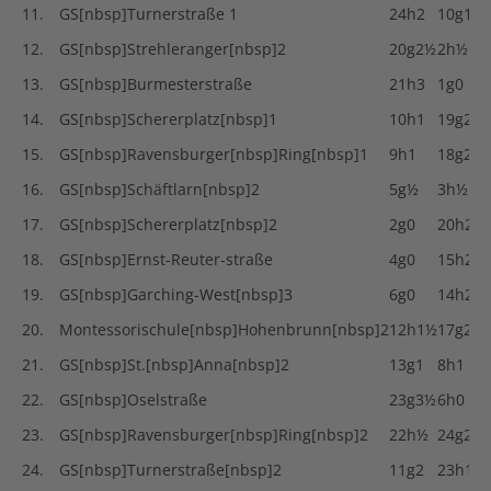
11.
GS[nbsp]Turnerstraße 1
24h2
10g1
12.
GS[nbsp]Strehleranger[nbsp]2
20g2½
2h½
13.
GS[nbsp]Burmesterstraße
21h3
1g0
14.
GS[nbsp]Schererplatz[nbsp]1
10h1
19g2
15.
GS[nbsp]Ravensburger[nbsp]Ring[nbsp]1
9h1
18g2
16.
GS[nbsp]Schäftlarn[nbsp]2
5g½
3h½
17.
GS[nbsp]Schererplatz[nbsp]2
2g0
20h2
18.
GS[nbsp]Ernst-Reuter-straße
4g0
15h2
19.
GS[nbsp]Garching-West[nbsp]3
6g0
14h2
20.
Montessorischule[nbsp]Hohenbrunn[nbsp]2
12h1½
17g2
21.
GS[nbsp]St.[nbsp]Anna[nbsp]2
13g1
8h1
22.
GS[nbsp]Oselstraße
23g3½
6h0
23.
GS[nbsp]Ravensburger[nbsp]Ring[nbsp]2
22h½
24g2½
24.
GS[nbsp]Turnerstraße[nbsp]2
11g2
23h1½