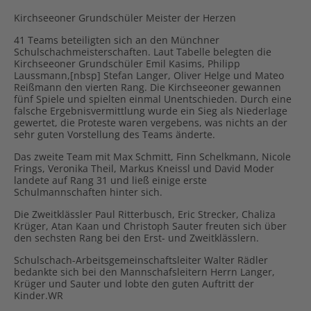
Kirchseeoner Grundschüler Meister der Herzen
41 Teams beteiligten sich an den Münchner
Schulschachmeisterschaften. Laut Tabelle belegten die
Kirchseeoner Grundschüler Emil Kasims, Philipp
Laussmann,[nbsp] Stefan Langer, Oliver Helge und Mateo
Reißmann den vierten Rang. Die Kirchseeoner gewannen
fünf Spiele und spielten einmal Unentschieden. Durch eine
falsche Ergebnisvermittlung wurde ein Sieg als Niederlage
gewertet, die Proteste waren vergebens, was nichts an der
sehr guten Vorstellung des Teams änderte.
Das zweite Team mit Max Schmitt, Finn Schelkmann, Nicole
Frings, Veronika Theil, Markus Kneissl und David Moder
landete auf Rang 31 und ließ einige erste
Schulmannschaften hinter sich.
Die Zweitklässler Paul Ritterbusch, Eric Strecker, Chaliza
Krüger, Atan Kaan und Christoph Sauter freuten sich über
den sechsten Rang bei den Erst- und Zweitklässlern.
Schulschach-Arbeitsgemeinschaftsleiter Walter Rädler
bedankte sich bei den Mannschafsleitern Herrn Langer,
Krüger und Sauter und lobte den guten Auftritt der
Kinder.WR