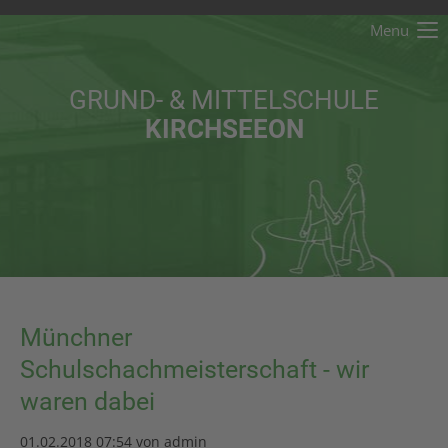
Menu
Der Eintrag "offcanvas-col1" existiert leider nicht.
GRUND- & MITTELSCHULE
Der Eintrag "offcanvas-col2" existiert leider nicht.
KIRCHSEEON
Der Eintrag "offcanvas-col3" existiert leider nicht.
Der Eintrag "offcanvas-col4" existiert leider nicht.
Münchner
Schulschachmeisterschaft - wir
waren dabei
01.02.2018 07:54
von admin