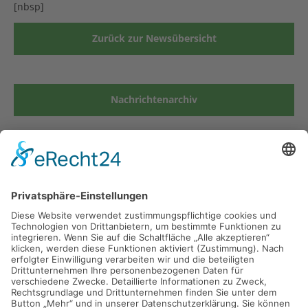
[nbsp]
Zurück zur Newsübersicht
Nachrichtenarchiv
Grund- und Mittelschule Kirchseeon
Münchner Str. 19
85614 Kirchseeon