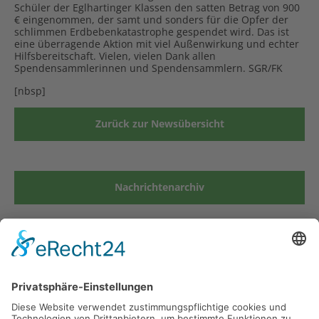
Schüler der Eglhartinger Klassen den satten Betrag von 900
€ eingenommen, der samt und sonders für die Opfer der
schlimmen Erdbebenkatastrophe gespendet wird. Das ist
eine überragende Aktion mit viel Außenwirkung und echter
Hilfsbereitschaft. Vielen, vielen Dank allen
Spendensammlerinnen und Spendensammlern. SGR/FK
[nbsp]
Zurück zur Newsübersicht
Nachrichtenarchiv