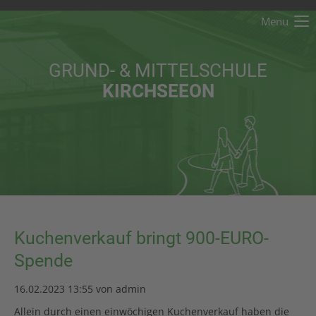
Menu
Der Eintrag "offcanvas-col1" existiert leider nicht.
GRUND- & MITTELSCHULE
Der Eintrag "offcanvas-col2" existiert leider nicht.
KIRCHSEEON
Der Eintrag "offcanvas-col3" existiert leider nicht.
Der Eintrag "offcanvas-col4" existiert leider nicht.
Kuchenverkauf bringt 900-EURO-
Spende
16.02.2023 13:55
von admin
Allein durch einen einwöchigen Kuchenverkauf haben die