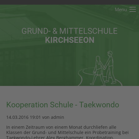
Menu
Der Eintrag "offcanvas-col1" existiert leider nicht.
GRUND- & MITTELSCHULE
Der Eintrag "offcanvas-col2" existiert leider nicht.
KIRCHSEEON
Der Eintrag "offcanvas-col3" existiert leider nicht.
Der Eintrag "offcanvas-col4" existiert leider nicht.
Kooperation Schule - Taekwondo
14.03.2016 19:01
von admin
In einem Zeitraum von einem Monat durchliefen alle
Klassen der Grund- und Mittelschule ein Probetraining bei
Taekwondo-Lehrer Alex Berghammer. Koordination,