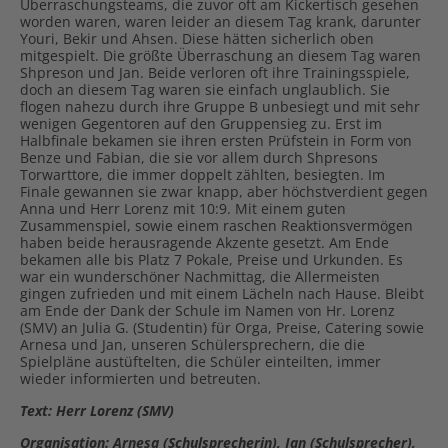
Überraschungsteams, die zuvor oft am Kickertisch gesehen
worden waren, waren leider an diesem Tag krank, darunter
Youri, Bekir und Ahsen. Diese hätten sicherlich oben
mitgespielt. Die größte Überraschung an diesem Tag waren
Shpreson und Jan. Beide verloren oft ihre Trainingsspiele,
doch an diesem Tag waren sie einfach unglaublich. Sie
flogen nahezu durch ihre Gruppe B unbesiegt und mit sehr
wenigen Gegentoren auf den Gruppensieg zu. Erst im
Halbfinale bekamen sie ihren ersten Prüfstein in Form von
Benze und Fabian, die sie vor allem durch Shpresons
Torwarttore, die immer doppelt zählten, besiegten. Im
Finale gewannen sie zwar knapp, aber höchstverdient gegen
Anna und Herr Lorenz mit 10:9. Mit einem guten
Zusammenspiel, sowie einem raschen Reaktionsvermögen
haben beide herausragende Akzente gesetzt. Am Ende
bekamen alle bis Platz 7 Pokale, Preise und Urkunden. Es
war ein wunderschöner Nachmittag, die Allermeisten
gingen zufrieden und mit einem Lächeln nach Hause. Bleibt
am Ende der Dank der Schule im Namen von Hr. Lorenz
(SMV) an Julia G. (Studentin) für Orga, Preise, Catering sowie
Arnesa und Jan, unseren Schülersprechern, die die
Spielpläne austüftelten, die Schüler einteilten, immer
wieder informierten und betreuten.
Text: Herr Lorenz (SMV)
Organisation: Arnesa (Schulsprecherin), Jan (Schulsprecher),