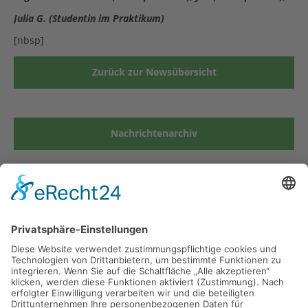
Julia G. (Studentin im Praktikum)
[nbsp]
Zurück zur Newsübersicht
Nachrichtenarchiv
Grund- und Mittelschule Kirchseeon
Münchner Str. 19