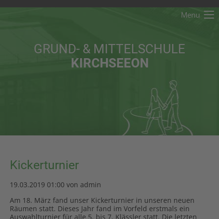
Menu
Der Eintrag "offcanvas-col1" existiert leider nicht.
GRUND- & MITTELSCHULE
Der Eintrag "offcanvas-col2" existiert leider nicht.
KIRCHSEEON
Der Eintrag "offcanvas-col3" existiert leider nicht.
Der Eintrag "offcanvas-col4" existiert leider nicht.
Kickerturnier
19.03.2019 01:00
von admin
Am 18. März fand unser Kickerturnier in unseren neuen
Räumen statt. Dieses Jahr fand im Vorfeld erstmals ein
Auswahlturnier für alle 5. bis 7. Klässler statt. Die letzten