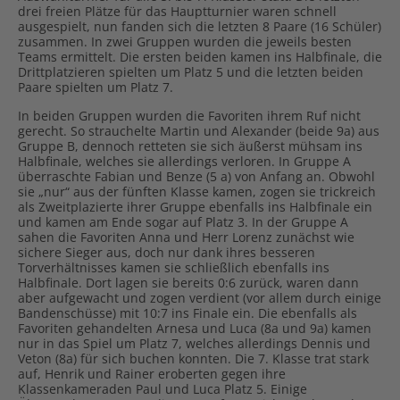
drei freien Plätze für das Hauptturnier waren schnell
ausgespielt, nun fanden sich die letzten 8 Paare (16 Schüler)
zusammen. In zwei Gruppen wurden die jeweils besten
Teams ermittelt. Die ersten beiden kamen ins Halbfinale, die
Drittplatzieren spielten um Platz 5 und die letzten beiden
Paare spielten um Platz 7.
In beiden Gruppen wurden die Favoriten ihrem Ruf nicht
gerecht. So strauchelte Martin und Alexander (beide 9a) aus
Gruppe B, dennoch retteten sie sich äußerst mühsam ins
Halbfinale, welches sie allerdings verloren. In Gruppe A
überraschte Fabian und Benze (5 a) von Anfang an. Obwohl
sie „nur“ aus der fünften Klasse kamen, zogen sie trickreich
als Zweitplazierte ihrer Gruppe ebenfalls ins Halbfinale ein
und kamen am Ende sogar auf Platz 3. In der Gruppe A
sahen die Favoriten Anna und Herr Lorenz zunächst wie
sichere Sieger aus, doch nur dank ihres besseren
Torverhältnisses kamen sie schließlich ebenfalls ins
Halbfinale. Dort lagen sie bereits 0:6 zurück, waren dann
aber aufgewacht und zogen verdient (vor allem durch einige
Bandenschüsse) mit 10:7 ins Finale ein. Die ebenfalls als
Favoriten gehandelten Arnesa und Luca (8a und 9a) kamen
nur in das Spiel um Platz 7, welches allerdings Dennis und
Veton (8a) für sich buchen konnten. Die 7. Klasse trat stark
auf, Henrik und Rainer eroberten gegen ihre
Klassenkameraden Paul und Luca Platz 5. Einige