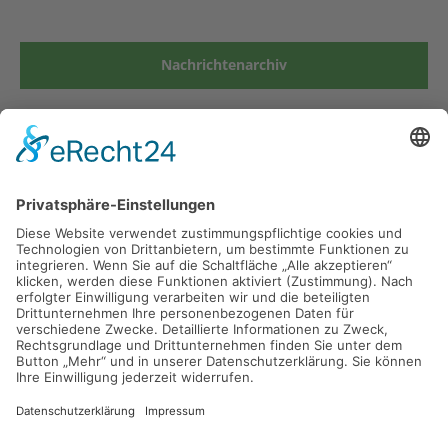
Nachrichtenarchiv
Grund- und Mittelschule Kirchseeon
Münchner Str. 19
85614 Kirchseeon
Tel 08091 53900-0
Fax 08091 53900-29
Mail
sekretariat@gmskirchseeon.de