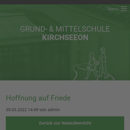
Menu
Der Eintrag "offcanvas-col1" existiert leider nicht.
GRUND- & MITTELSCHULE
Der Eintrag "offcanvas-col2" existiert leider nicht.
KIRCHSEEON
Der Eintrag "offcanvas-col3" existiert leider nicht.
Der Eintrag "offcanvas-col4" existiert leider nicht.
Hoffnung auf Friede
30.03.2022 14:49
von admin
Zurück zur Newsübersicht