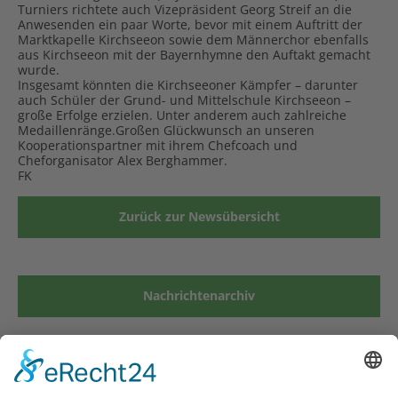
Turniers richtete auch Vizepräsident Georg Streif an die
Anwesenden ein paar Worte, bevor mit einem Auftritt der
Marktkapelle Kirchseeon sowie dem Männerchor ebenfalls
aus Kirchseeon mit der Bayernhymne den Auftakt gemacht
wurde.
Insgesamt könnten die Kirchseeoner Kämpfer – darunter
auch Schüler der Grund- und Mittelschule Kirchseeon –
große Erfolge erzielen. Unter anderem auch zahlreiche
Medaillenränge.Großen Glückwunsch an unseren
Kooperationspartner mit ihrem Chefcoach und
Cheforganisator Alex Berghammer.
FK
Zurück zur Newsübersicht
Nachrichtenarchiv