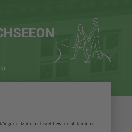
istiert
Der Eintrag "offcanvas-col4" existiert
leider nicht.
CHSEEON
kt
en Känguru - Mathematikwettbewerb mit Kindern