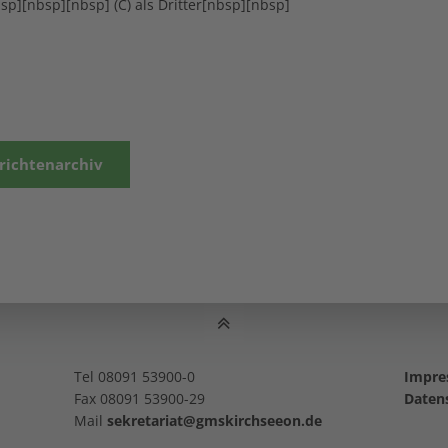
bsp][nbsp][nbsp] (C) als Dritter[nbsp][nbsp]
richtenarchiv
Tel 08091 53900-0
Impr
Fax 08091 53900-29
Daten
Mail
sekretariat@gmskirchseeon.de