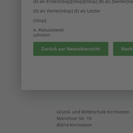
(A) als Erster[nbsp][nbsp][nbsp] (B) als Zweiter[n
(D) als Vierter[nbsp] (E) als Letzter
[nbsp]
A. Matuszewski
Lehrerin
Zurück zur Newsübersicht
Nach
Grund- und Mittelschule Kirchseeon
Münchner Str. 19
85614 Kirchseeon