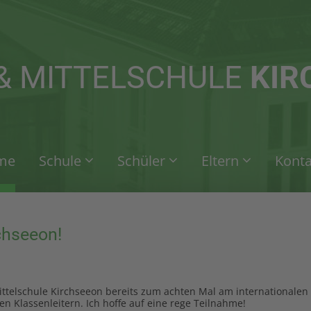
rag "offcanvas-col2" existiert
Der Eintrag "offcanvas-col3" ex
icht.
leider nicht.
& MITTELSCHULE
KIR
me
Schule
Schüler
Eltern
Konta
chseeon!
Mittelschule Kirchseeon bereits zum achten Mal am international
en Klassenleitern. Ich hoffe auf eine rege Teilnahme!