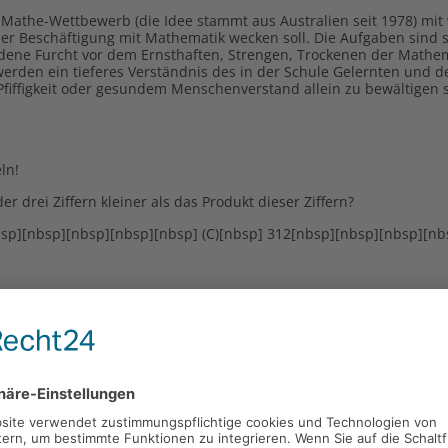
-Mathe-Wettbewerb (die Idee stammt aus Australien seit 1978) mit
er Beschäftigung mit Mathematik wecken soll. Die Aufgaben sind s
dene Furcht vor dem Ernsthaften, Strengen, Trockenen der Mathe
erden ein tieferes Verständnis des in der Schule Gelernten und d
fiffigkeit oder gesundem Menschenverstand allein zu bewältigen 
ln!
 drei Ziffern kleiner als das Produkt dieser Ziffern?
bsp][nbsp][nbsp][nbsp][nbsp] (C)[nbsp] 312[nbsp][nbsp][nbsp][nb
d des Schwimmbeckens und springen dann alle, einer nach dem ande
r nach John. John war vor Jim im Wasser, ist aber nicht als Erster 
bsp][nbsp][nbsp] (C) als Dritter[nbsp][nbsp]