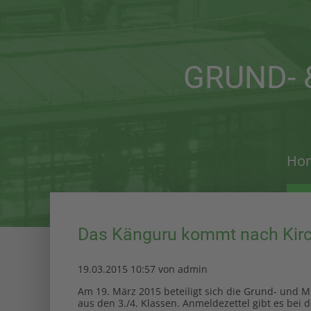
Der Eintrag "offcanvas-col1" existiert
Der Eint
leider nicht.
leider n
GRUND- 
Ho
Das Känguru kommt nach Kir
19.03.2015 10:57
von admin
Am 19. März 2015 beteiligt sich die Grund- und 
aus den 3./4. Klassen. Anmeldezettel gibt es bei d