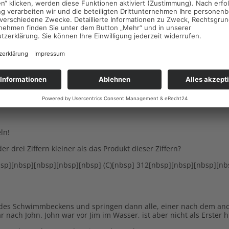
Mittelschule Kirchseeon bereits zum achten Mal am international
en Klassenleitern. Ich hoffe auf eine rege Teilnahme!
-Mathe-Wettbewerb (die Idee stammt aus Australien seit 1978) mit
er Beschäftigung mit Mathematik wecken soll. Die Aufgaben sind s
dene Furcht vor dem Ernsthaften, Strengen, Trockenen der Mathe
erden ein tieferes Verständnis des in der Schule Gelernten und d
fiffigkeit oder gesundem Menschenverstand allein zu bewältigen 
ln!
 drei Ziffern kleiner als das Produkt dieser Ziffern?
bsp][nbsp][nbsp][nbsp][nbsp] (C)[nbsp] 312[nbsp][nbsp][nbsp][nb
d des Schwimmbeckens und springen dann alle, einer nach dem ande
r nach John. John war vor Jim im Wasser, ist aber nicht als Erster 