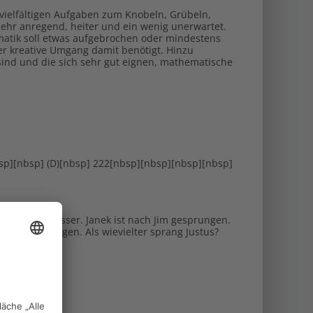
 vielfältigen Aufgaben zum Knobeln, Grübeln,
ehr anregend, heiter und ein wenig unerwartet.
matik soll etwas aufgebrochen oder mindestens
er kreative Umgang damit benötigt. Hinzu
sind und die sich sehr gut eignen, mathematische
sp][nbsp] (D)[nbsp] 222[nbsp][nbsp][nbsp][nbsp]
ren, ins Wasser. Janek ist nach Jim gesprungen.
hineingesprungen. Als wievielter sprang Justus?