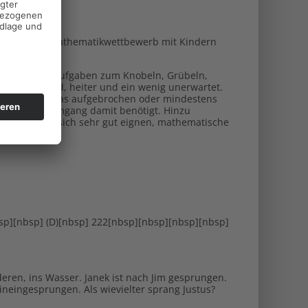
en Känguru - Mathematikwettbewerb mit Kindern
 vielfältigen Aufgaben zum Knobeln, Grübeln,
ehr anregend, heiter und ein wenig unerwartet.
matik soll etwas aufgebrochen oder mindestens
er kreative Umgang damit benötigt. Hinzu
sind und die sich sehr gut eignen, mathematische
sp][nbsp] (D)[nbsp] 222[nbsp][nbsp][nbsp][nbsp]
ren, ins Wasser. Janek ist nach Jim gesprungen.
hineingesprungen. Als wievielter sprang Justus?