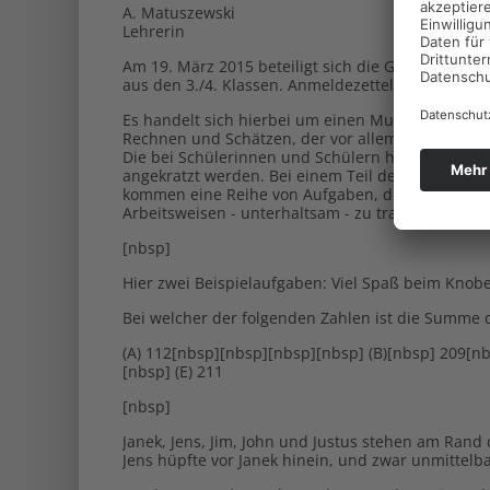
A. Matuszewski
Lehrerin
Am 19. März 2015 beteiligt sich die Grund- und 
aus den 3./4. Klassen. Anmeldezettel gibt es bei d
Es handelt sich hierbei um einen Multiple-Choice
Rechnen und Schätzen, der vor allem Freude an d
Die bei Schülerinnen und Schülern häufig vorhan
angekratzt werden. Bei einem Teil der Aufgaben w
kommen eine Reihe von Aufgaben, die mit etwas P
Arbeitsweisen - unterhaltsam - zu trainieren.
[nbsp]
Hier zwei Beispielaufgaben: Viel Spaß beim Knobe
Bei welcher der folgenden Zahlen ist die Summe der
(A) 112[nbsp][nbsp][nbsp][nbsp] (B)[nbsp] 209[n
[nbsp] (E) 211
[nbsp]
Janek, Jens, Jim, John und Justus stehen am Ran
Jens hüpfte vor Janek hinein, und zwar unmittelba