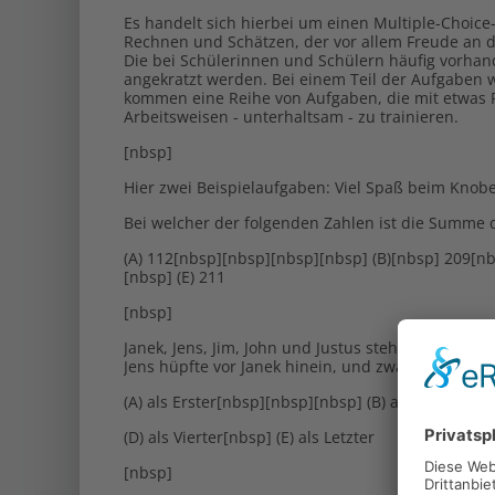
Es handelt sich hierbei um einen Multiple-Choice
Rechnen und Schätzen, der vor allem Freude an d
Die bei Schülerinnen und Schülern häufig vorhan
angekratzt werden. Bei einem Teil der Aufgaben w
kommen eine Reihe von Aufgaben, die mit etwas P
Arbeitsweisen - unterhaltsam - zu trainieren.
[nbsp]
Hier zwei Beispielaufgaben: Viel Spaß beim Knobe
Bei welcher der folgenden Zahlen ist die Summe der
(A) 112[nbsp][nbsp][nbsp][nbsp] (B)[nbsp] 209[n
[nbsp] (E) 211
[nbsp]
Janek, Jens, Jim, John und Justus stehen am Ran
Jens hüpfte vor Janek hinein, und zwar unmittelba
(A) als Erster[nbsp][nbsp][nbsp] (B) als Zweiter[n
(D) als Vierter[nbsp] (E) als Letzter
[nbsp]