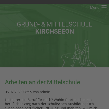
Menu
Der Eintrag "offcanvas-col1" existiert leider nicht.
GRUND- & MITTELSCHULE
Der Eintrag "offcanvas-col2" existiert leider nicht.
KIRCHSEEON
Der Eintrag "offcanvas-col3" existiert leider nicht.
Der Eintrag "offcanvas-col4" existiert leider nicht.
Arbeiten an der Mittelschule
06.02.2023 08:59
von admin
Ist Lehrer ein Beruf für mich? Wohin führt mich mein
beruflicher Weg nach der schulischen Ausbildung? Ich
suche nach beruflicher Erfüllung und Inahlten, will mich