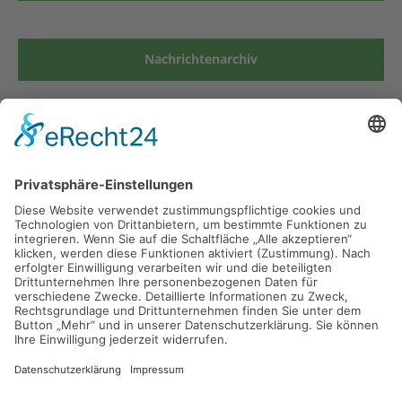
Nachrichtenarchiv
Grund- und Mittelschule Kirchseeon
Münchner Str. 19
85614 Kirchseeon
Tel 08091 53900-0
Fax 08091 53900-29
Mail
sekretariat@gmskirchseeon.de